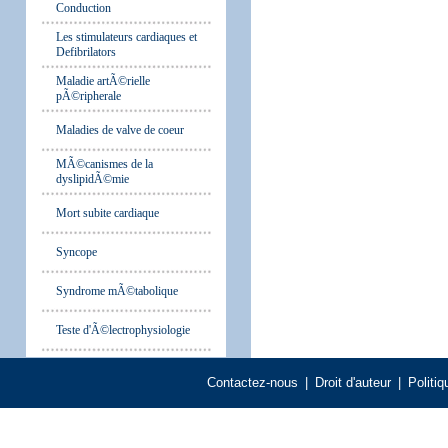
Conduction
Les stimulateurs cardiaques et
Defibrilators
Maladie artÃ©rielle
pÃ©ripherale
Maladies de valve de coeur
MÃ©canismes de la
dyslipidÃ©mie
Mort subite cardiaque
Syncope
Syndrome mÃ©tabolique
Teste d'Ã©lectrophysiologie
Contactez-nous
|
Droit d'auteur
|
Politiq