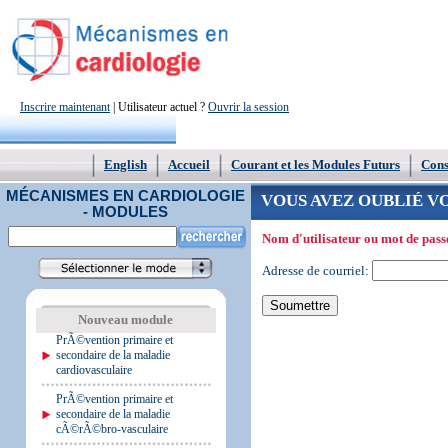
Inscrire maintenant
| Utilisateur actuel ?
Ouvrir la session
English
Accueil
Courant et les Modules Futurs
Conse
MÉCANISMES EN CARDIOLOGIE
VOUS AVEZ OUBLIÉ V
- MODULES
Nom d'utilisateur ou mot de pas
Adresse de courriel:
Nouveau module
PrÃ©vention primaire et
secondaire de la maladie
cardiovasculaire
PrÃ©vention primaire et
secondaire de la maladie
cÃ©rÃ©bro-vasculaire