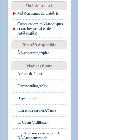
Modules actuels
MÃ©canismes du diabÃ¨te
Complications mÃ©taboliques
et cardiovasculaires de
l'obÃ©sitÃ©
BientÃ´t disponible
Ã‰chocardiographie
Modules futurs
Arreter de fumer
Electrocardiographie
Hypertension
Interaction cardiorÃ©nale
Le Coeur Vieillissant
Les Arythmies cardiaques et
DÃ©rangements de