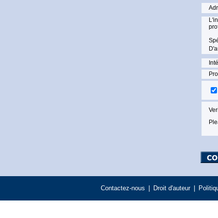
Adr
L'i
pro
Spé
D'a
Inté
Pro
Ver
Ple
Contactez-nous
|
Droit d'auteur
|
Politiq