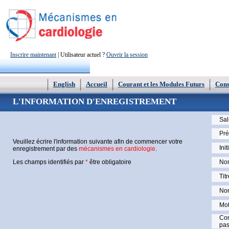
Inscrire maintenant
| Utilisateur actuel ?
Ouvrir la session
English
Accueil
Courant et les Modules Futurs
Conse
L'INFORMATION D'ENREGISTREMENT
Sal
Pr
Veuillez écrire l'information suivante afin de commencer votre
Ini
enregistrement par des
mécanismes en cardiologie
.
Les champs identifiés par
*
être obligatoire
Nom
Titr
Nom
Mot
Con
pas